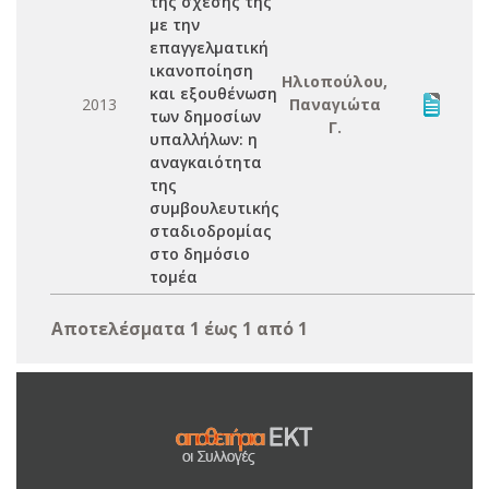
της σχέσης της
με την
επαγγελματική
ικανοποίηση
Ηλιοπούλου,
και εξουθένωση
2013
Παναγιώτα
των δημοσίων
Γ.
υπαλλήλων: η
αναγκαιότητα
της
συμβουλευτικής
σταδιοδρομίας
στο δημόσιο
τομέα
Αποτελέσματα 1 έως 1 από 1