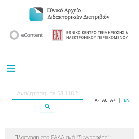
A-
A0
A+
|
EN
Πλοήγηση στο ΕΑΔΔ ανά
"
Συγγραφέας
"
: