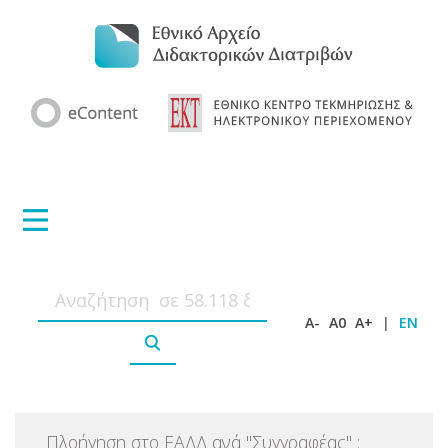
A-
A0
A+
|
EN
Πλοήγηση στο ΕΑΔΔ ανά
"
Συγγραφέας
"
: