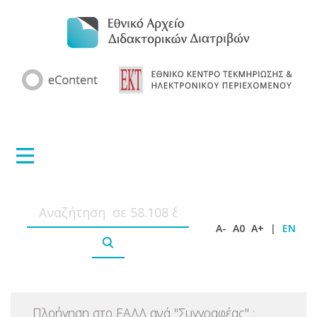
A-
A0
A+
|
EN
Πλοήγηση στο ΕΑΔΔ ανά
"
Συγγραφέας
"
: