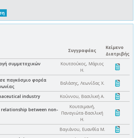
Κείμενο
Συγγραφέας
Διατριβής
μογή συμμετοχικών
Κουτσούκος, Μάριος
Η.
 σε παγκόσμιο φορέα
Βαλάσης, Λεωνίδας Χ.
νωνίας
maceutical industry
Κούννου, Βασιλική Α.
Κουτσιμανή,
e relationship between non-
Παναγιώτα-Βασιλική
Η.
Βαγιάνου, Ευανθία Μ.