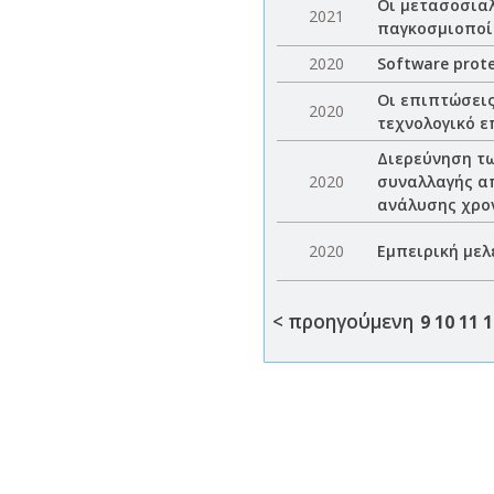
Οι μετασοσιαλ
2021
παγκοσμιοποί
2020
Software prote
Οι επιπτώσεις
2020
τεχνολογικό 
Διερεύνηση τω
2020
συναλλαγής απ
ανάλυσης χρο
2020
Εμπειρική μελ
< προηγούμενη
9
10
11
1