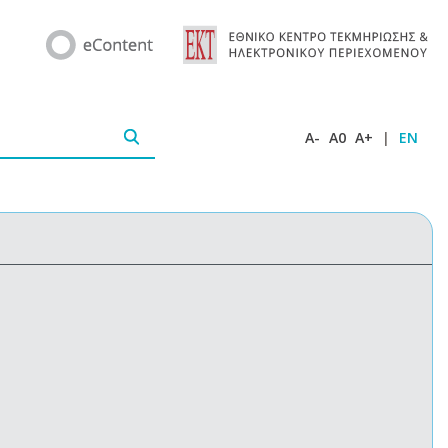
A-
A0
A+
|
EN