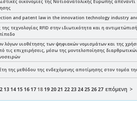
ιστικές οικονομίες της Νοτιοανατολικής Ευρώπης απέναντι
ησης
ction and patent law in the innovation technology industry an
 της τεχνολογίας RFID στην ιδιωτικότητα και η αντιμετώπισή
επίπεδο
ν λόγων υιοθέτησης των ψηφιακών νομισμάτων και της χρήσ
ό τις επιχειρήσεις, μέσω της μοντελοποίησης διαρθρωτικών
νοσειρών
έτη της μεθόδου της ενδεχόμενης αποτίμησης στον τομέα τη
επόμενη >
2
13
14
15
16
17
18
19
20
21
22
23
24
25
26
27