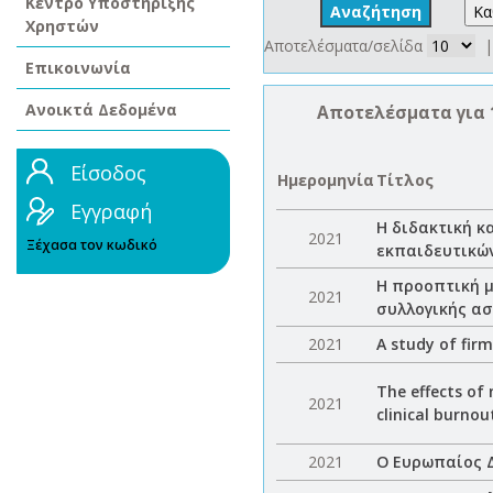
Κέντρο Υποστήριξης
Χρηστών
Αποτελέσματα/σελίδα
|
Επικοινωνία
Ανοικτά Δεδομένα
Αποτελέσματα για 
Είσοδος
Ημερομηνία
Τίτλος
Εγγραφή
H διδακτική 
2021
Ξέχασα τον κωδικό
εκπαιδευτικώ
Η προοπτική 
2021
συλλογικής ασ
2021
A study of firm
The effects of
2021
clinical burno
2021
Ο Ευρωπαίος 