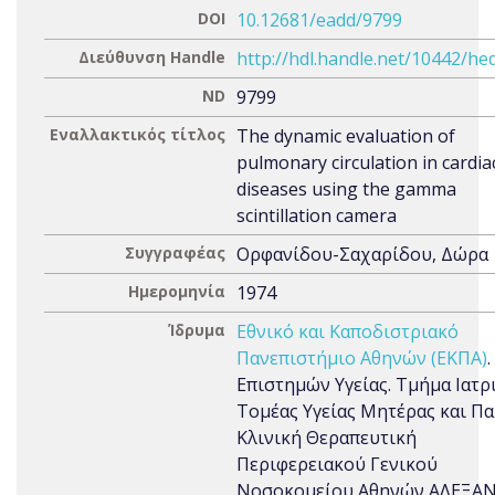
DOI
10.12681/eadd/9799
Διεύθυνση Handle
http://hdl.handle.net/10442/he
ND
9799
Εναλλακτικός τίτλος
The dynamic evaluation of
pulmonary circulation in cardia
diseases using the gamma
scintillation camera
Συγγραφέας
Ορφανίδου-Σαχαρίδου, Δώρα
Ημερομηνία
1974
Ίδρυμα
Εθνικό και Καποδιστριακό
Πανεπιστήμιο Αθηνών (ΕΚΠΑ)
Επιστημών Υγείας. Τμήμα Ιατρι
Τομέας Υγείας Μητέρας και Πα
Κλινική Θεραπευτική
Περιφερειακού Γενικού
Νοσοκομείου Αθηνών ΑΛΕΞΑ