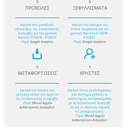
0
0
ΠΡΟΒΟΛΕΣ
ΞΕΦΥΛΛΙΣΜΑΤΑ
Αφορά στις μοναδικές
Αφορά στο άνοιγμα του
επισκέψεις της διδακτορικής
online αναγνώστη για την
διατριβής για την χρονική
χρονική περίοδο 07/2018 -
περίοδο 07/2018 - 07/2023.
07/2023.
Πηγή:
Google Analytics
.
Πηγή:
Google Analytics
.
0
1
ΜΕΤΑΦΟΡΤΩΣΕΙΣ
ΧΡΗΣΤΕΣ
Αφορά στο σύνολο των
Αφορά στους συνδεδεμένους
μεταφορτώσων του αρχείου
στο σύστημα χρήστες οι
της διδακτορικής διατριβής.
οποίοι έχουν αλληλεπιδράσει
Πηγή:
Εθνικό Αρχείο
με τη διδακτορική διατριβή.
Διδακτορικών Διατριβών
.
Ως επί το πλείστον, αφορά
τις μεταφορτώσεις.
Πηγή:
Εθνικό Αρχείο
Διδακτορικών Διατριβών
.