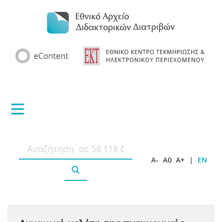
A-
A0
A+
|
EN