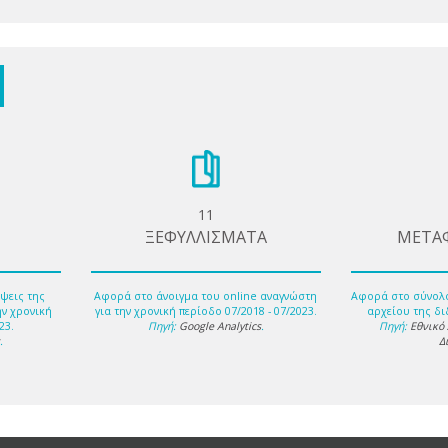
11
ΞΕΦΥΛΛΙΣΜΑΤΑ
ΜΕΤΑ
ψεις της
Αφορά στο άνοιγμα του online αναγνώστη
Αφορά στο σύνολ
ην χρονική
για την χρονική περίοδο 07/2018 - 07/2023.
αρχείου της δι
23.
Πηγή:
Google Analytics
.
Πηγή:
Εθνικό
s
.
Δ