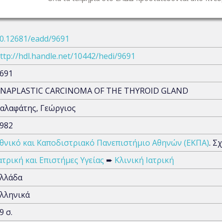
0.12681/eadd/9691
ttp://hdl.handle.net/10442/hedi/9691
691
NAPLASTIC CARCINOMA OF THE THYROID GLAND
αλαφάτης, Γεώργιος
982
θνικό και Καποδιστριακό Πανεπιστήμιο Αθηνών (ΕΚΠΑ)
. Σ
ατρική και Επιστήμες Υγείας
➨
Κλινική Ιατρική
λλάδα
λληνικά
9 σ.