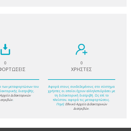
0
0
ΦΟΡΤΩΣΕΙΣ
ΧΡΗΣΤΕΣ
ο των μεταφορτώσων του
Αφορά στους συνδεδεμένους στο σύστημα
δακτορικής διατριβής.
χρήστες οι οποίοι έχουν αλληλεπιδράσει με
 Αρχείο Διδακτορικών
τη διδακτορική διατριβή. Ως επί το
ιατριβών
.
πλείστον, αφορά τις μεταφορτώσεις.
Πηγή:
Εθνικό Αρχείο Διδακτορικών
Διατριβών
.