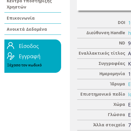
Κέντρο Υποστήριξης
Χρηστών
Επικοινωνία
DOI
1
Ανοικτά Δεδομένα
Διεύθυνση Handle
h
ND
9
Είσοδος
Εναλλακτικός τίτλος
A
Εγγραφή
Συγγραφέας
Κ
Ξέχασα τον κωδικό
Ημερομηνία
1
Ίδρυμα
Ε
Επιστημονικό πεδίο
Ι
Χώρα
Ε
Γλώσσα
Ε
Άλλα στοιχεία
7