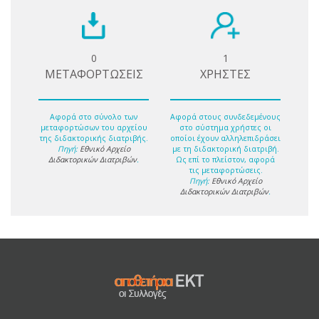
0
1
ΜΕΤΑΦΟΡΤΩΣΕΙΣ
ΧΡΗΣΤΕΣ
Αφορά στο σύνολο των
Αφορά στους συνδεδεμένους
μεταφορτώσων του αρχείου
στο σύστημα χρήστες οι
της διδακτορικής διατριβής.
οποίοι έχουν αλληλεπιδράσει
Πηγή:
Εθνικό Αρχείο
με τη διδακτορική διατριβή.
Διδακτορικών Διατριβών
.
Ως επί το πλείστον, αφορά
τις μεταφορτώσεις.
Πηγή:
Εθνικό Αρχείο
Διδακτορικών Διατριβών
.