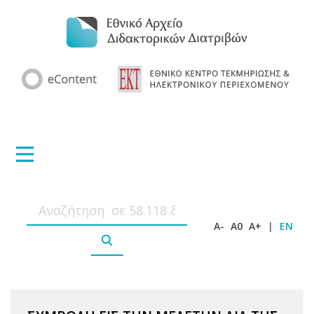
A-
A0
A+
|
EN