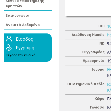
Κέντρο Υποστήριξης
Χρηστών
Επικοινωνία
Ανοικτά Δεδομένα
DOI
1
Διεύθυνση Handle
ht
Είσοδος
ND
9
Εγγραφή
Συγγραφέας
Α
Ξέχασα τον κωδικό
Ημερομηνία
1
Ίδρυμα
Ε
Κ
Επιστημονικό πεδίο
Ια
Κλ
Χώρα
Ε
Γλώσσα
Ε