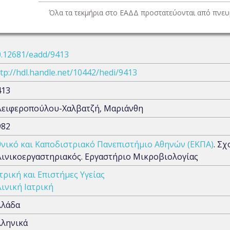
Όλα τα τεκμήρια στο ΕΑΔΔ προστατεύονται από πνευμ
0.12681/eadd/9413
tp://hdl.handle.net/10442/hedi/9413
413
λειφεροπούλου-Χαλβατζή, Μαριάνθη
982
θνικό και Καποδιστριακό Πανεπιστήμιο Αθηνών (ΕΚΠΑ)
. Σ
λινικοεργαστηριακός. Εργαστήριο Μικροβιολογίας
τρική και Επιστήμες Υγείας
ινική Ιατρική
λλάδα
λληνικά