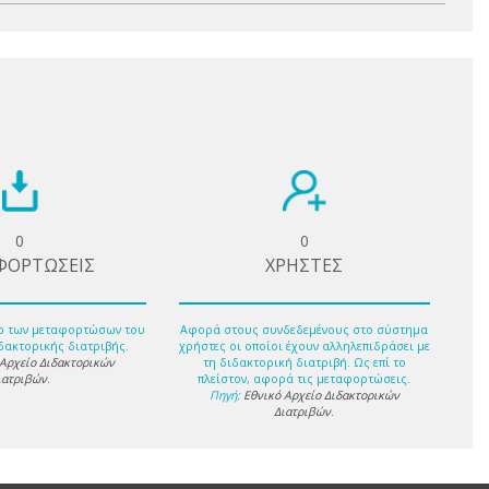
0
0
ΦΟΡΤΩΣΕΙΣ
ΧΡΗΣΤΕΣ
ο των μεταφορτώσων του
Αφορά στους συνδεδεμένους στο σύστημα
δακτορικής διατριβής.
χρήστες οι οποίοι έχουν αλληλεπιδράσει με
 Αρχείο Διδακτορικών
τη διδακτορική διατριβή. Ως επί το
ιατριβών
.
πλείστον, αφορά τις μεταφορτώσεις.
Πηγή:
Εθνικό Αρχείο Διδακτορικών
Διατριβών
.