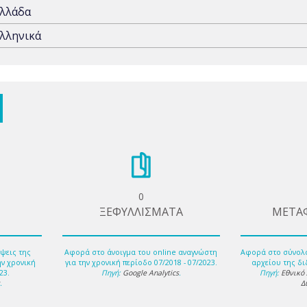
λλάδα
λληνικά
0
ΞΕΦΥΛΛΙΣΜΑΤΑ
ΜΕΤΑ
ψεις της
Αφορά στο άνοιγμα του online αναγνώστη
Αφορά στο σύνολ
ην χρονική
για την χρονική περίοδο 07/2018 - 07/2023.
αρχείου της δι
23.
Πηγή:
Google Analytics
.
Πηγή:
Εθνικό
s
.
Δ