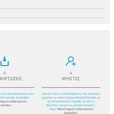
0
0
ΦΟΡΤΩΣΕΙΣ
ΧΡΗΣΤΕΣ
ο των μεταφορτώσων του
Αφορά στους συνδεδεμένους στο σύστημα
δακτορικής διατριβής.
χρήστες οι οποίοι έχουν αλληλεπιδράσει με
 Αρχείο Διδακτορικών
τη διδακτορική διατριβή. Ως επί το
ιατριβών
.
πλείστον, αφορά τις μεταφορτώσεις.
Πηγή:
Εθνικό Αρχείο Διδακτορικών
Διατριβών
.