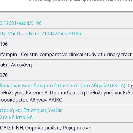
0.12681/eadd/9196
ttp://hdl.handle.net/10442/hedi/9196
196
ifampin - Colistin: comparative clinical study of urinary tract
αθή, Αντιγόνη
976
θνικό και Καποδιστριακό Πανεπιστήμιο Αθηνών (ΕΚΠΑ)
. Σ
αθολογίας. Κλινική Α' Προπαιδευτική Παθολογική και Ειδ
οσοκομείου Αθηνών ΛΑΪΚΟ
ατρική και Επιστήμες Υγείας
λινική Ιατρική
ΟΛΙΣΤΙΝΗ; Ουρολοιμώξεις; Ριφαμπικίνη