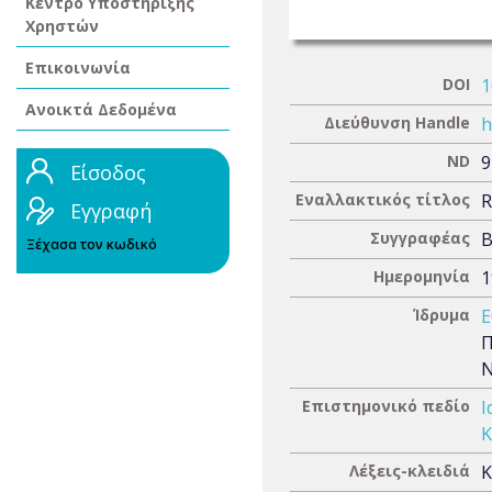
Κέντρο Υποστήριξης
Χρηστών
Επικοινωνία
DOI
1
Ανοικτά Δεδομένα
Διεύθυνση Handle
h
ND
9
Είσοδος
Εναλλακτικός τίτλος
R
Εγγραφή
Συγγραφέας
Β
Ξέχασα τον κωδικό
Ημερομηνία
1
Ίδρυμα
Ε
Π
Ν
Επιστημονικό πεδίο
Ι
Κ
Λέξεις-κλειδιά
Κ