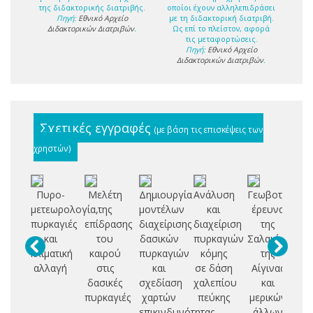
της διδακτορικής διατριβής.
οποίοι έχουν αλληλεπιδράσει
Πηγή:
Εθνικό Αρχείο
με τη διδακτορική διατριβή.
Διδακτορικών Διατριβών
.
Ως επί το πλείστον, αφορά
τις μεταφορτώσεις.
Πηγή:
Εθνικό Αρχείο
Διδακτορικών Διατριβών
.
Σχετικές εγγραφές
(με βάση τις επισκέψεις των
χρηστών)
Πυρο-
Μελέτη
Δημιουργία
Ανάλυση
Γεωβοτανική
Σ
μετεωρολογία,
της
μοντέλων
και
έρευνα
ε
πυρκαγιές
επίδρασης
διαχείρισης
διαχείριση
της
φ
και
του
δασικών
πυρκαγιών
Σαλαμίνας
κλιματική
καιρού
πυρκαγιών
κόμης
της
Κ
αλλαγή
στις
και
σε δάση
Αίγινας
δασικές
σχεδίαση
χαλεπίου
και
πυρκαγιές
χαρτών
πεύκης
μερικών
επικινδυνότητας
άλλων