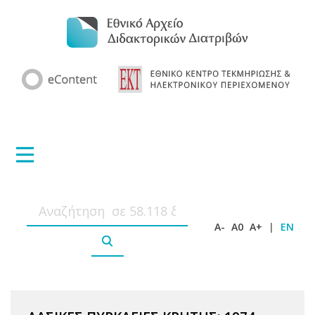
A-
A0
A+
|
EN