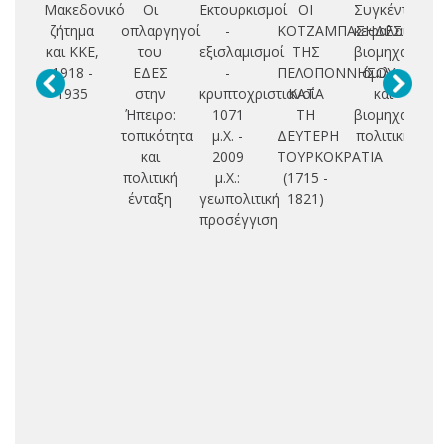
Μακεδονικό
Οι
Εκτουρκισμοί
ΟΙ
Συγκέντρωση
ζήτημα
οπλαργηγοί
-
ΚΟΤΖΑΜΠΑΣΗΔΕΣ
κεφαλαίου,
π
και ΚΚΕ,
του
εξισλαμισμοί
ΤΗΣ
βιομηχανικοί
1918 -
ΕΔΕΣ
-
ΠΕΛΟΠΟΝΝΗΣΟΥ
όμιλοι
Δ
1935
στην
κρυπτοχριστιανοί
ΚΑΤΑ
και
Μ
Ήπειρο:
1071
ΤΗ
βιομηχανική
(
τοπικότητα
μ.Χ. -
ΔΕΥΤΕΡΗ
πολιτική
και
2009
ΤΟΥΡΚΟΚΡΑΤΙΑ
πολιτική
μ.Χ.:
(1715 -
ένταξη
γεωπολιτική
1821)
προσέγγιση