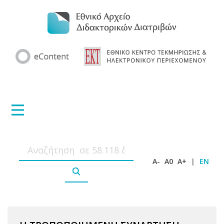
A-
A0
A+
|
EN