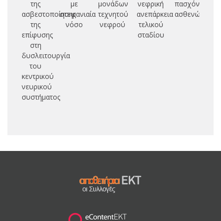
της
με
μονάδων
νεφρική
πασχόντων
κυ
ασβεστοποίησης
στεφανιαία
τεχνητού
ανεπάρκεια
ασθενών
σ
της
νόσο
νεφρού
τελικού
επίφυσης
σταδίου
αν
στη
α
δυσλειτουργία
τε
του
κεντρικού
νευρικού
συ
συστήματος
πε
α