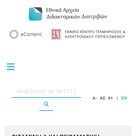
A-
A0
A+
|
EN