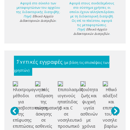
Αφορά στο σύνολο των
Αφορά στους συνδεδεμένους
μεταφορτώσων του αρχείου
στο σύστημα χρήστες οι
της διδακτορικής διατριβής.
οποίοι έχουν αλληλεπιδράσει
Πηγή:
Εθνικό Αρχείο
με τη διδακτορική διατριβή.
Διδακτορικών Διατριβών
.
Ως επί το πλείστον, αφορά
τις μεταφορτώσεις.
Πηγή:
Εθνικό Αρχείο
Διδακτορικών Διατριβών
.
Σχετικές εγγραφές
(με βάση τις επισκέψεις των
χρηστών)
Ηλεκτρομαγνητικές
Η
Επιπολασμός
Ποιότητα
Ηθικό
Μ
μέθοδοι
επίδραση
ιογενούς
ζωής και
αδιέξοδο
για
της
ηπατίτιδας
ψυχική
και
μ
απασβεστοποίηση
συστηματικής
B και C
υγεία
επιπτώσεις
αν
της
άσκησης
σε
ασθενών
του σε
απ
επίφυσης:
σε
νοσηλευτικό
με
νοσηλευτές
επιπτώσεις
ασθενείς
προσωπικό
χρόνια
βαρέως
ρι