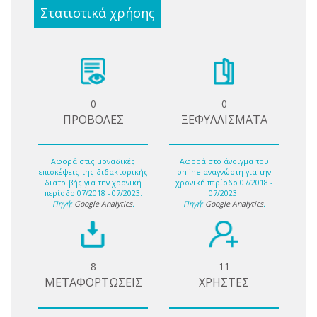
Στατιστικά χρήσης
0
0
ΠΡΟΒΟΛΕΣ
ΞΕΦΥΛΛΙΣΜΑΤΑ
Αφορά στις μοναδικές
Αφορά στο άνοιγμα του
επισκέψεις της διδακτορικής
online αναγνώστη για την
διατριβής για την χρονική
χρονική περίοδο 07/2018 -
περίοδο 07/2018 - 07/2023.
07/2023.
Πηγή:
Google Analytics
.
Πηγή:
Google Analytics
.
8
11
ΜΕΤΑΦΟΡΤΩΣΕΙΣ
ΧΡΗΣΤΕΣ