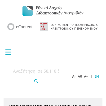
A-
A0
A+
|
EN