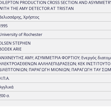
DILEPTON PRODUCTION CROSS SECTION AND ASYMMETRY 
WITH THE AMY DETECTOR AT TRISTAN
Βελισσάρης, Χρήστος
1995
University of Rochester
OLSEN STEPHEN
BODEK ARIE
ΑΝΙΧΝΕΥΤΗΣ ΑΜΥ; ΑΣΥΜΜΕΤΡΙΑ ΦΟΡΤΙΟΥ; Ενεργός διατομ
ΗΛΕΚΤΡΟΑΣΘΕΝΩΝ ΑΛΛΗΛΕΠΙΔΡΑΣΕΩΝ; ΚΕΚ ΙΝΣΤΙΤΟΥΤΟ
ΔΙΛΕΠΤΟΝΙΩΝ; ΠΑΡΑΓΩΓΗ ΜΙΟΝΙΩΝ; ΠΑΡΑΓΩΓΗ ΤΑΥ ΣΩ
Η.Π.Α.
Αγγλικά
200 σ.