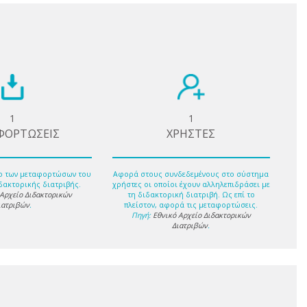
1
1
ΦΟΡΤΩΣΕΙΣ
ΧΡΗΣΤΕΣ
ο των μεταφορτώσων του
Αφορά στους συνδεδεμένους στο σύστημα
δακτορικής διατριβής.
χρήστες οι οποίοι έχουν αλληλεπιδράσει με
 Αρχείο Διδακτορικών
τη διδακτορική διατριβή. Ως επί το
ιατριβών
.
πλείστον, αφορά τις μεταφορτώσεις.
Πηγή:
Εθνικό Αρχείο Διδακτορικών
Διατριβών
.