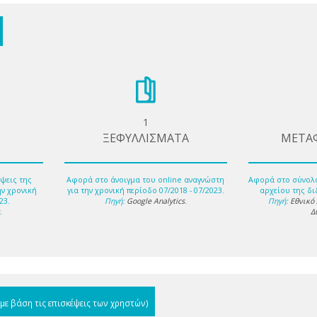
1
ΞΕΦΥΛΛΙΣΜΑΤΑ
ΜΕΤΑ
ψεις της
Αφορά στο άνοιγμα του online αναγνώστη
Αφορά στο σύνολ
ην χρονική
για την χρονική περίοδο 07/2018 - 07/2023.
αρχείου της δι
23.
Πηγή:
Google Analytics
.
Πηγή:
Εθνικό
s
.
Δ
(με βάση τις επισκέψεις των χρηστών)