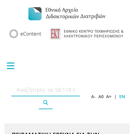
A-
A0
A+
|
EN