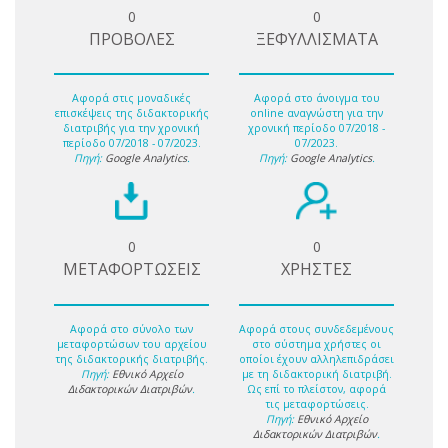
0
0
ΠΡΟΒΟΛΕΣ
ΞΕΦΥΛΛΙΣΜΑΤΑ
Αφορά στις μοναδικές
Αφορά στο άνοιγμα του
επισκέψεις της διδακτορικής
online αναγνώστη για την
διατριβής για την χρονική
χρονική περίοδο 07/2018 -
περίοδο 07/2018 - 07/2023.
07/2023.
Πηγή:
Google Analytics
.
Πηγή:
Google Analytics
.
0
0
ΜΕΤΑΦΟΡΤΩΣΕΙΣ
ΧΡΗΣΤΕΣ
Αφορά στο σύνολο των
Αφορά στους συνδεδεμένους
μεταφορτώσων του αρχείου
στο σύστημα χρήστες οι
της διδακτορικής διατριβής.
οποίοι έχουν αλληλεπιδράσει
Πηγή:
Εθνικό Αρχείο
με τη διδακτορική διατριβή.
Διδακτορικών Διατριβών
.
Ως επί το πλείστον, αφορά
τις μεταφορτώσεις.
Πηγή:
Εθνικό Αρχείο
Διδακτορικών Διατριβών
.