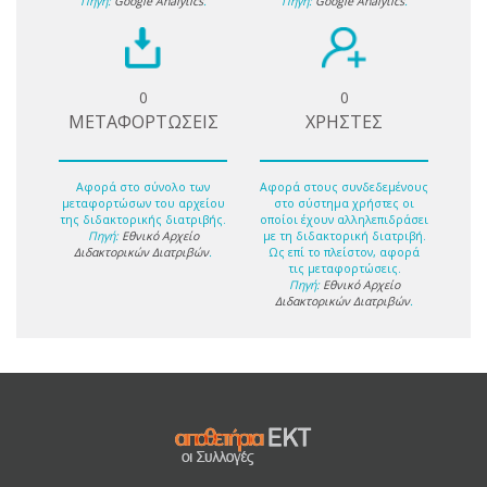
Πηγή:
Google Analytics
.
Πηγή:
Google Analytics
.
0
0
ΜΕΤΑΦΟΡΤΩΣΕΙΣ
ΧΡΗΣΤΕΣ
Αφορά στο σύνολο των
Αφορά στους συνδεδεμένους
μεταφορτώσων του αρχείου
στο σύστημα χρήστες οι
της διδακτορικής διατριβής.
οποίοι έχουν αλληλεπιδράσει
Πηγή:
Εθνικό Αρχείο
με τη διδακτορική διατριβή.
Διδακτορικών Διατριβών
.
Ως επί το πλείστον, αφορά
τις μεταφορτώσεις.
Πηγή:
Εθνικό Αρχείο
Διδακτορικών Διατριβών
.