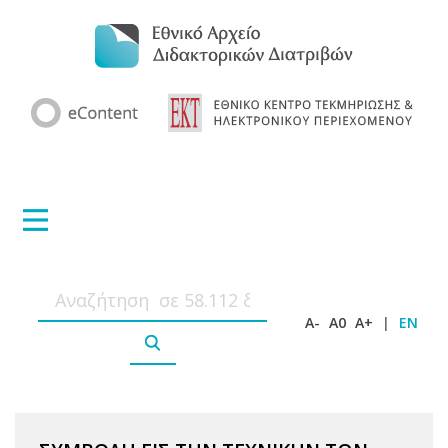
A-
A0
A+
|
EN