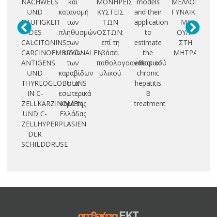
NACHWELS
και
ΜΟΝΗΡΕΙΣ
models
ΜΕΛΛΟΝ
T
UND
κατανομή
ΚΥΣΤΕΙΣ
and their
ΓΥΝΑΙΚΩΝ
HAUFIGKEIT
των
ΤΩΝ
application
ΜΕ
PO
DES
πληθυσμών
ΟΣΤΩΝ:
to
ΟΥΛΗ
C
CALCITONINS,
των
επί τη
estimate
ΣΤΗ
CARCINOEMBRYONALEN
ειδών
βάσει
the
ΜΗΤΡΑ
D
ANTIGENS
των
παθολογοανατομικού
effect of
UND
καραβίδων
υλικού
chronic
P
THYREOGLOBULINS
στα
hepatitis
IN C-
εσωτερικά
B
ZELLKARZINOMEN
νερά της
treatment
UND C-
Ελλάδας
ZELLHYPERPLASIEN
DER
SCHILDDRUSE