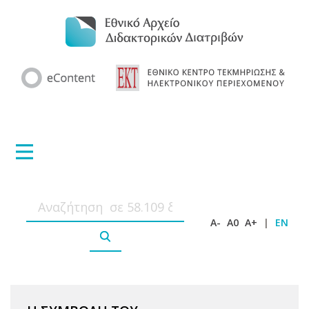
A-
A0
A+
|
EN