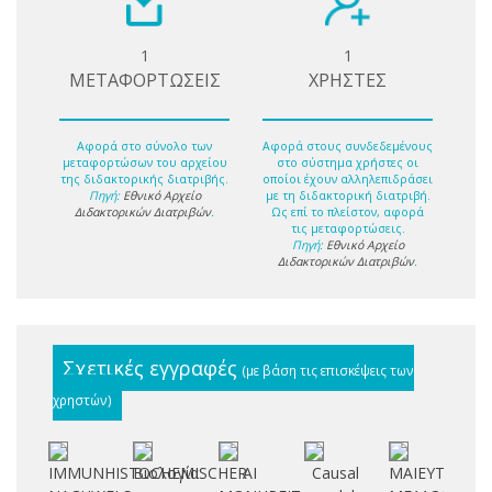
1
1
ΜΕΤΑΦΟΡΤΩΣΕΙΣ
ΧΡΗΣΤΕΣ
Αφορά στο σύνολο των
Αφορά στους συνδεδεμένους
μεταφορτώσων του αρχείου
στο σύστημα χρήστες οι
της διδακτορικής διατριβής.
οποίοι έχουν αλληλεπιδράσει
Πηγή:
Εθνικό Αρχείο
με τη διδακτορική διατριβή.
Διδακτορικών Διατριβών
.
Ως επί το πλείστον, αφορά
τις μεταφορτώσεις.
Πηγή:
Εθνικό Αρχείο
Διδακτορικών Διατριβών
.
Σχετικές εγγραφές
(με βάση τις επισκέψεις των
χρηστών)
IMMUNHISTOCHEMISCHER
Βιολογία
ΑΙ
Causal
ΜΑΙΕΥΤΙΚΟΝ
C