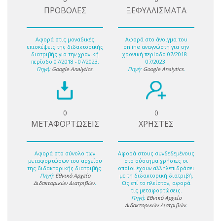
ΠΡΟΒΟΛΕΣ
ΞΕΦΥΛΛΙΣΜΑΤΑ
Αφορά στις μοναδικές
Αφορά στο άνοιγμα του
επισκέψεις της διδακτορικής
online αναγνώστη για την
διατριβής για την χρονική
χρονική περίοδο 07/2018 -
περίοδο 07/2018 - 07/2023.
07/2023.
Πηγή:
Google Analytics
.
Πηγή:
Google Analytics
.
0
0
ΜΕΤΑΦΟΡΤΩΣΕΙΣ
ΧΡΗΣΤΕΣ
Αφορά στο σύνολο των
Αφορά στους συνδεδεμένους
μεταφορτώσων του αρχείου
στο σύστημα χρήστες οι
της διδακτορικής διατριβής.
οποίοι έχουν αλληλεπιδράσει
Πηγή:
Εθνικό Αρχείο
με τη διδακτορική διατριβή.
Διδακτορικών Διατριβών
.
Ως επί το πλείστον, αφορά
τις μεταφορτώσεις.
Πηγή:
Εθνικό Αρχείο
Διδακτορικών Διατριβών
.