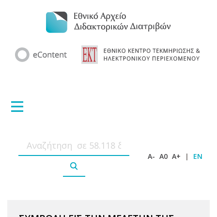
A-
A0
A+
|
EN