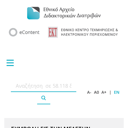
A-
A0
A+
|
EN