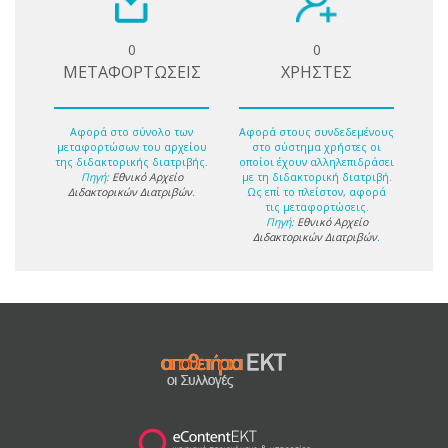
0
0
ΜΕΤΑΦΟΡΤΩΣΕΙΣ
ΧΡΗΣΤΕΣ
Αφορά στο σύνολο των
Αφορά στους συνδεδεμένους
μεταφορτώσων του αρχείου
στο σύστημα χρήστες οι
της διδακτορικής διατριβής.
οποίοι έχουν αλληλεπιδράσει
Πηγή:
Εθνικό Αρχείο
με τη διδακτορική διατριβή.
Διδακτορικών Διατριβών
.
Ως επί το πλείστον, αφορά
τις μεταφορτώσεις.
Πηγή:
Εθνικό Αρχείο
Διδακτορικών Διατριβών
.