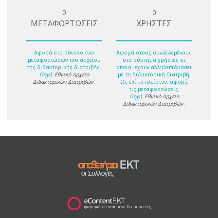
0
0
ΜΕΤΑΦΟΡΤΩΣΕΙΣ
ΧΡΗΣΤΕΣ
Αφορά στο σύνολο των
Αφορά στους συνδεδεμένους
μεταφορτώσων του αρχείου
στο σύστημα χρήστες οι
της διδακτορικής διατριβής.
οποίοι έχουν αλληλεπιδράσει
Πηγή:
Εθνικό Αρχείο
με τη διδακτορική διατριβή.
Διδακτορικών Διατριβών
.
Ως επί το πλείστον, αφορά
τις μεταφορτώσεις.
Πηγή:
Εθνικό Αρχείο
Διδακτορικών Διατριβών
.