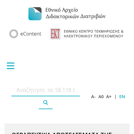
A-
A0
A+
|
EN