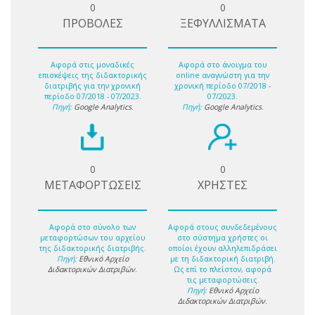
0
0
ΠΡΟΒΟΛΕΣ
ΞΕΦΥΛΛΙΣΜΑΤΑ
Αφορά στις μοναδικές
Αφορά στο άνοιγμα του
επισκέψεις της διδακτορικής
online αναγνώστη για την
διατριβής για την χρονική
χρονική περίοδο 07/2018 -
περίοδο 07/2018 - 07/2023.
07/2023.
Πηγή:
Google Analytics
.
Πηγή:
Google Analytics
.
0
0
ΜΕΤΑΦΟΡΤΩΣΕΙΣ
ΧΡΗΣΤΕΣ
Αφορά στο σύνολο των
Αφορά στους συνδεδεμένους
μεταφορτώσων του αρχείου
στο σύστημα χρήστες οι
της διδακτορικής διατριβής.
οποίοι έχουν αλληλεπιδράσει
Πηγή:
Εθνικό Αρχείο
με τη διδακτορική διατριβή.
Διδακτορικών Διατριβών
.
Ως επί το πλείστον, αφορά
τις μεταφορτώσεις.
Πηγή:
Εθνικό Αρχείο
Διδακτορικών Διατριβών
.