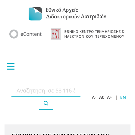
A-
A0
A+
|
EN