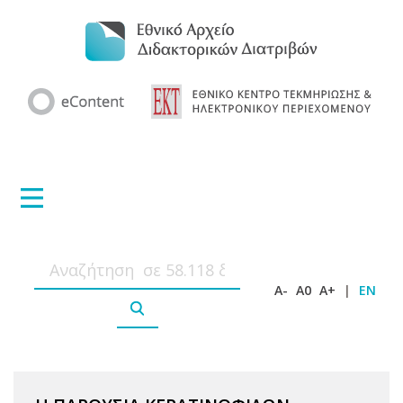
A-
A0
A+
|
EN