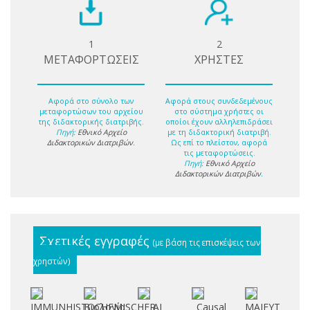
1
2
ΜΕΤΑΦΟΡΤΩΣΕΙΣ
ΧΡΗΣΤΕΣ
Αφορά στο σύνολο των
Αφορά στους συνδεδεμένους
μεταφορτώσων του αρχείου
στο σύστημα χρήστες οι
της διδακτορικής διατριβής.
οποίοι έχουν αλληλεπιδράσει
Πηγή:
Εθνικό Αρχείο
με τη διδακτορική διατριβή.
Διδακτορικών Διατριβών
.
Ως επί το πλείστον, αφορά
τις μεταφορτώσεις.
Πηγή:
Εθνικό Αρχείο
Διδακτορικών Διατριβών
.
Σχετικές εγγραφές
(με βάση τις επισκέψεις των
χρηστών)
IMMUNHISTOCHEMISCHER
Βιολογία
ΑΙ
Causal
ΜΑΙΕΥΤΙΚΟΝ
C