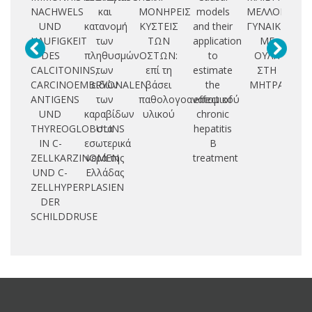
NACHWELS
και
ΜΟΝΗΡΕΙΣ
models
ΜΕΛΛΟΝ
T
UND
κατανομή
ΚΥΣΤΕΙΣ
and their
ΓΥΝΑΙΚΩΝ
HAUFIGKEIT
των
ΤΩΝ
application
ΜΕ
PO
DES
πληθυσμών
ΟΣΤΩΝ:
to
ΟΥΛΗ
C
CALCITONINS,
των
επί τη
estimate
ΣΤΗ
CARCINOEMBRYONALEN
ειδών
βάσει
the
ΜΗΤΡΑ
D
ANTIGENS
των
παθολογοανατομικού
effect of
UND
καραβίδων
υλικού
chronic
P
THYREOGLOBULINS
στα
hepatitis
IN C-
εσωτερικά
B
ZELLKARZINOMEN
νερά της
treatment
UND C-
Ελλάδας
ZELLHYPERPLASIEN
DER
SCHILDDRUSE