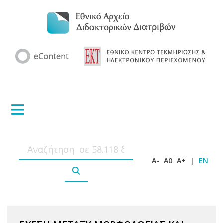
A-
A0
A+
|
EN