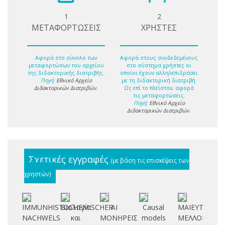
1
2
ΜΕΤΑΦΟΡΤΩΣΕΙΣ
ΧΡΗΣΤΕΣ
Αφορά στο σύνολο των
Αφορά στους συνδεδεμένους
μεταφορτώσων του αρχείου
στο σύστημα χρήστες οι
της διδακτορικής διατριβής.
οποίοι έχουν αλληλεπιδράσει
Πηγή:
Εθνικό Αρχείο
με τη διδακτορική διατριβή.
Διδακτορικών Διατριβών
.
Ως επί το πλείστον, αφορά
τις μεταφορτώσεις.
Πηγή:
Εθνικό Αρχείο
Διδακτορικών Διατριβών
.
Σχετικές εγγραφές
(με βάση τις επισκέψεις των
χρηστών)
IMMUNHISTOCHEMISCHER
Βιολογία
ΑΙ
Causal
ΜΑΙΕΥΤΙΚΟΝ
C
NACHWELS
και
ΜΟΝΗΡΕΙΣ
models
ΜΕΛΛΟΝ
T