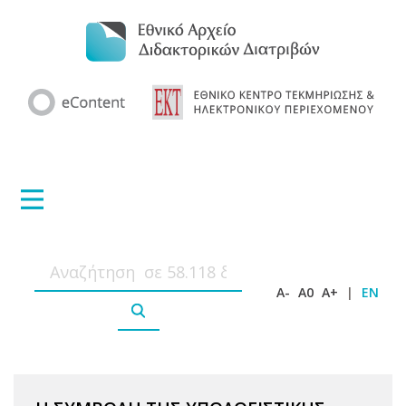
A-
A0
A+
|
EN