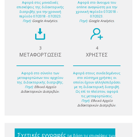
Αφορά στις μοναδικές
Αφορά στο άνοιγμα του
επισκέψεις της διδακτορικής
online αναγνώστη για την
διατριβής για την χρονική
χρονική περίοδο 07/2018 -
περίοδο 07/2018 - 07/2023.
07/2023.
Πηγή:
Google Analytics
.
Πηγή:
Google Analytics
.
3
4
ΜΕΤΑΦΟΡΤΩΣΕΙΣ
ΧΡΗΣΤΕΣ
Αφορά στο σύνολο των
Αφορά στους συνδεδεμένους
μεταφορτώσων του αρχείου
στο σύστημα χρήστες οι
της διδακτορικής διατριβής.
οποίοι έχουν αλληλεπιδράσει
Πηγή:
Εθνικό Αρχείο
με τη διδακτορική διατριβή.
Διδακτορικών Διατριβών
.
Ως επί το πλείστον, αφορά
τις μεταφορτώσεις.
Πηγή:
Εθνικό Αρχείο
Διδακτορικών Διατριβών
.
Σχετικές εγγραφές
(με βάση τις επισκέψεις των