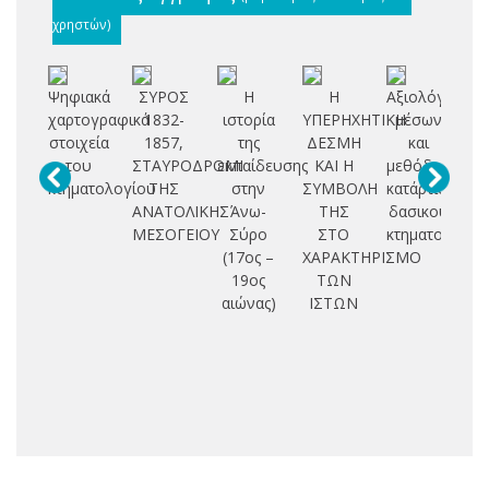
χρηστών)
Ψηφιακά
ΣΥΡΟΣ
Η
Η
Αξιολόγηση
χαρτογραφικά
1832-
ιστορία
ΥΠΕΡΗΧΗΤΙΚΗ
μέσων
δ
στοιχεία
1857,
της
ΔΕΣΜΗ
και
αν
του
ΣΤΑΥΡΟΔΡΟΜΙ
εκπαίδευσης
ΚΑΙ Η
μεθόδων
π
κτηματολογίου
ΤΗΣ
στην
ΣΥΜΒΟΛΗ
κατάρτισης
κτ
ΑΝΑΤΟΛΙΚΗΣ
Άνω-
ΤΗΣ
δασικού
εγ
ΜΕΣΟΓΕΙΟΥ
Σύρο
ΣΤΟ
κτηματολογίο
σ
(17ος –
ΧΑΡΑΚΤΗΡΙΣΜΟ
19ος
ΤΩΝ
ερ
αιώνας)
ΙΣΤΩΝ
ά
26