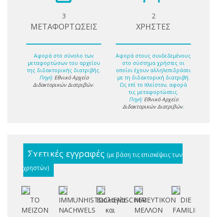
3
2
ΜΕΤΑΦΟΡΤΩΣΕΙΣ
ΧΡΗΣΤΕΣ
Αφορά στο σύνολο των
Αφορά στους συνδεδεμένους
μεταφορτώσων του αρχείου
στο σύστημα χρήστες οι
της διδακτορικής διατριβής.
οποίοι έχουν αλληλεπιδράσει
Πηγή:
Εθνικό Αρχείο
με τη διδακτορική διατριβή.
Διδακτορικών Διατριβών
.
Ως επί το πλείστον, αφορά
τις μεταφορτώσεις.
Πηγή:
Εθνικό Αρχείο
Διδακτορικών Διατριβών
.
Σχετικές εγγραφές
(με βάση τις επισκέψεις των
χρηστών)
ΤΟ
IMMUNHISTOCHEMISCHER
Βιολογία
ΜΑΙΕΥΤΙΚΟΝ
DIE
Α
ΜΕΙΖΟΝ
NACHWELS
και
ΜΕΛΛΟΝ
FAMILIE
Ι