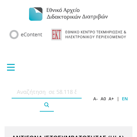
A-
A0
A+
|
EN