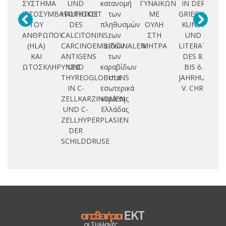
ΣΥΣΤΗΜΑ
UND
κατανομή
ΓΥΝΑΙΚΩΝ
IN DER
ΙΣΤΟΣΥΜΒΑΤΟΤΗΤΟΣ
HAUFIGKEIT
των
ΜΕ
GRIECHISCHE
ΤΟΥ
DES
πληθυσμών
ΟΥΛΗ
KUNST
Χ
ΑΝΘΡΩΠΟΥ
CALCITONINS,
των
ΣΤΗ
UND
Β
(HLA)
CARCINOEMBRYONALEN
ειδών
ΜΗΤΡΑ
LITERATUR
ΚΑΙ
ANTIGENS
των
DES 8.
ΩΤΟΣΚΛΗΡΥΝΣΙΣ
UND
καραβίδων
BIS 6.
THYREOGLOBULINS
στα
JAHRHUNDER
IN C-
εσωτερικά
V. CHR.
ZELLKARZINOMEN
νερά της
UND C-
Ελλάδας
ZELLHYPERPLASIEN
DER
SCHILDDRUSE