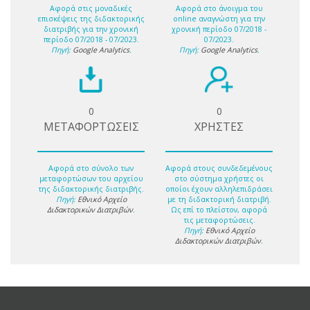
Αφορά στις μοναδικές
Αφορά στο άνοιγμα του
επισκέψεις της διδακτορικής
online αναγνώστη για την
διατριβής για την χρονική
χρονική περίοδο 07/2018 -
περίοδο 07/2018 - 07/2023.
07/2023.
Πηγή:
Google Analytics
.
Πηγή:
Google Analytics
.
0
0
ΜΕΤΑΦΟΡΤΩΣΕΙΣ
ΧΡΗΣΤΕΣ
Αφορά στο σύνολο των
Αφορά στους συνδεδεμένους
μεταφορτώσων του αρχείου
στο σύστημα χρήστες οι
της διδακτορικής διατριβής.
οποίοι έχουν αλληλεπιδράσει
Πηγή:
Εθνικό Αρχείο
με τη διδακτορική διατριβή.
Διδακτορικών Διατριβών
.
Ως επί το πλείστον, αφορά
τις μεταφορτώσεις.
Πηγή:
Εθνικό Αρχείο
Διδακτορικών Διατριβών
.