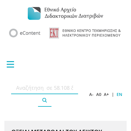
A-
A0
A+
|
EN