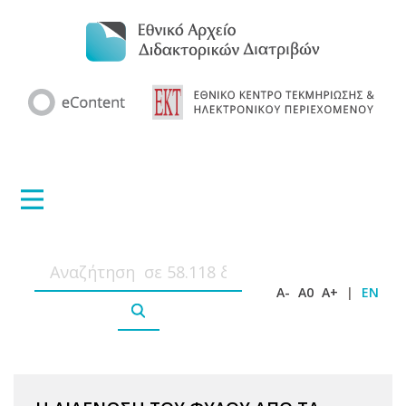
A-
A0
A+
|
EN