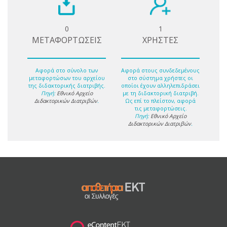
0
1
ΜΕΤΑΦΟΡΤΩΣΕΙΣ
ΧΡΗΣΤΕΣ
Αφορά στο σύνολο των
Αφορά στους συνδεδεμένους
μεταφορτώσων του αρχείου
στο σύστημα χρήστες οι
της διδακτορικής διατριβής.
οποίοι έχουν αλληλεπιδράσει
Πηγή:
Εθνικό Αρχείο
με τη διδακτορική διατριβή.
Διδακτορικών Διατριβών
.
Ως επί το πλείστον, αφορά
τις μεταφορτώσεις.
Πηγή:
Εθνικό Αρχείο
Διδακτορικών Διατριβών
.