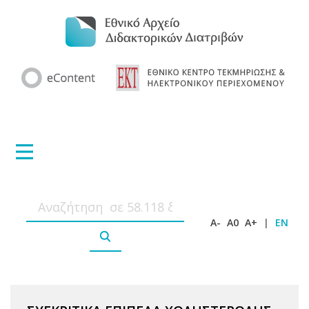
A-
A0
A+
|
EN