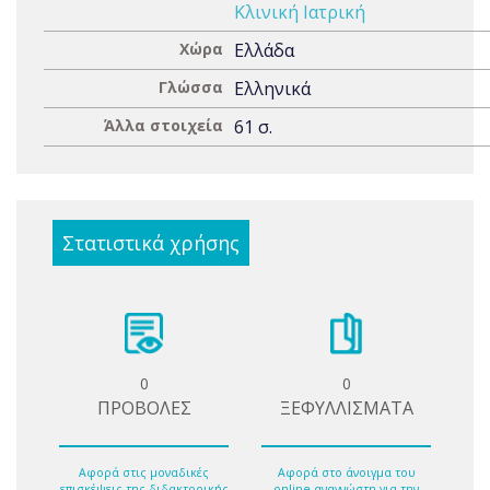
Κλινική Ιατρική
Χώρα
Ελλάδα
Γλώσσα
Ελληνικά
Άλλα στοιχεία
61 σ.
Στατιστικά χρήσης
0
0
ΠΡΟΒΟΛΕΣ
ΞΕΦΥΛΛΙΣΜΑΤΑ
Αφορά στις μοναδικές
Αφορά στο άνοιγμα του
επισκέψεις της διδακτορικής
online αναγνώστη για την