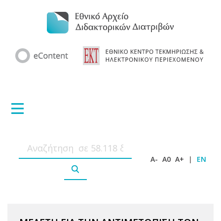
A-
A0
A+
|
EN