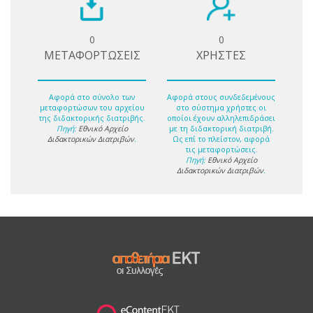
0
0
ΜΕΤΑΦΟΡΤΩΣΕΙΣ
ΧΡΗΣΤΕΣ
Αφορά στο σύνολο των
Αφορά στους συνδεδεμένους
μεταφορτώσων του αρχείου
στο σύστημα χρήστες οι
της διδακτορικής διατριβής.
οποίοι έχουν αλληλεπιδράσει
Πηγή:
Εθνικό Αρχείο
με τη διδακτορική διατριβή.
Διδακτορικών Διατριβών
.
Ως επί το πλείστον, αφορά
τις μεταφορτώσεις.
Πηγή:
Εθνικό Αρχείο
Διδακτορικών Διατριβών
.