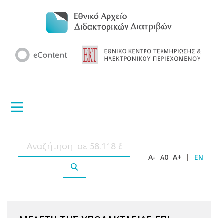
A-
A0
A+
|
EN