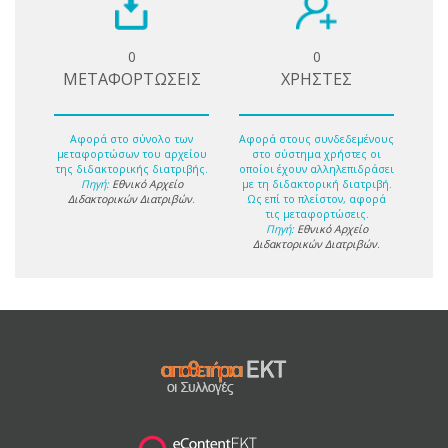
0
0
ΜΕΤΑΦΟΡΤΩΣΕΙΣ
ΧΡΗΣΤΕΣ
Αφορά στο σύνολο των
Αφορά στους συνδεδεμένους
μεταφορτώσων του αρχείου
στο σύστημα χρήστες οι
της διδακτορικής διατριβής.
οποίοι έχουν αλληλεπιδράσει
Πηγή:
Εθνικό Αρχείο
με τη διδακτορική διατριβή.
Διδακτορικών Διατριβών
.
Ως επί το πλείστον, αφορά
τις μεταφορτώσεις.
Πηγή:
Εθνικό Αρχείο
Διδακτορικών Διατριβών
.