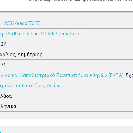
0.12681/eadd/7627
tp://hdl.handle.net/10442/hedi/7627
627
αρίνος, Δημήτριος
971
θνικό και Καποδιστριακό Πανεπιστήμιο Αθηνών (ΕΚΠΑ)
. Σ
τρική και Επιστήμες Υγείας
λλάδα
λληνικά