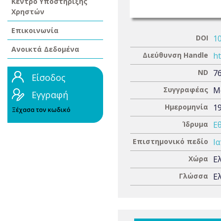
Κέντρο Υποστήριξης
Χρηστών
Επικοινωνία
DOI
1
Ανοικτά Δεδομένα
Διεύθυνση Handle
ht
ND
7
Είσοδος
Συγγραφέας
Μ
Εγγραφή
Ημερομηνία
1
Ξέχασα τον κωδικό
Ίδρυμα
Ε
Επιστημονικό πεδίο
Ια
Χώρα
Ε
Γλώσσα
Ε