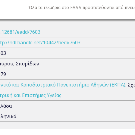
Όλα τα τεκμήρια στο ΕΑΔΔ προστατεύονται από πνευμ
0.12681/eadd/7603
tp://hdl.handle.net/10442/hedi/7603
603
πύρου, Σπυρίδων
979
θνικό και Καποδιστριακό Πανεπιστήμιο Αθηνών (ΕΚΠΑ)
. Σ
τρική και Επιστήμες Υγείας
λλάδα
λληνικά