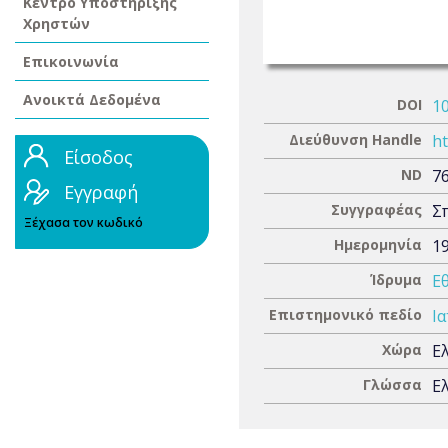
Κέντρο Υποστήριξης
Χρηστών
Επικοινωνία
Ανοικτά Δεδομένα
DOI
1
Διεύθυνση Handle
ht
Είσοδος
ND
7
Εγγραφή
Συγγραφέας
Σ
Ξέχασα τον κωδικό
Ημερομηνία
1
Ίδρυμα
Ε
Επιστημονικό πεδίο
Ια
Χώρα
Ε
Γλώσσα
Ε