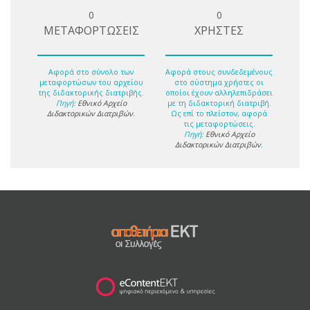
0
0
ΜΕΤΑΦΟΡΤΩΣΕΙΣ
ΧΡΗΣΤΕΣ
Αφορά στο σύνολο των
Αφορά στους συνδεδεμένους
μεταφορτώσων του αρχείου
στο σύστημα χρήστες οι
της διδακτορικής διατριβής.
οποίοι έχουν αλληλεπιδράσει
Πηγή:
Εθνικό Αρχείο
με τη διδακτορική διατριβή.
Διδακτορικών Διατριβών
.
Ως επί το πλείστον, αφορά
τις μεταφορτώσεις.
Πηγή:
Εθνικό Αρχείο
Διδακτορικών Διατριβών
.