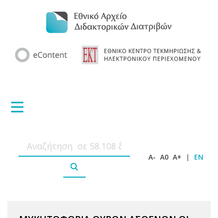
A-
A0
A+
|
EN