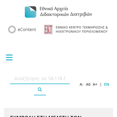
A-
A0
A+
|
EN