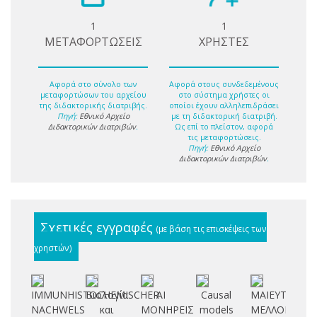
1
1
ΜΕΤΑΦΟΡΤΩΣΕΙΣ
ΧΡΗΣΤΕΣ
Αφορά στο σύνολο των
Αφορά στους συνδεδεμένους
μεταφορτώσων του αρχείου
στο σύστημα χρήστες οι
της διδακτορικής διατριβής.
οποίοι έχουν αλληλεπιδράσει
Πηγή:
Εθνικό Αρχείο
με τη διδακτορική διατριβή.
Διδακτορικών Διατριβών
.
Ως επί το πλείστον, αφορά
τις μεταφορτώσεις.
Πηγή:
Εθνικό Αρχείο
Διδακτορικών Διατριβών
.
Σχετικές εγγραφές
(με βάση τις επισκέψεις των
χρηστών)
IMMUNHISTOCHEMISCHER
Βιολογία
ΑΙ
Causal
ΜΑΙΕΥΤΙΚΟΝ
C
NACHWELS
και
ΜΟΝΗΡΕΙΣ
models
ΜΕΛΛΟΝ
T