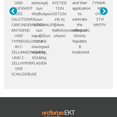
UND
κατανομή
ΚΥΣΤΕΙΣ
and their
ΓΥΝΑΙΚΩΝ
HAUFIGKEIT
των
ΤΩΝ
application
ΜΕ
PO
DES
πληθυσμών
ΟΣΤΩΝ:
to
ΟΥΛΗ
C
CALCITONINS,
των
επί τη
estimate
ΣΤΗ
CARCINOEMBRYONALEN
ειδών
βάσει
the
ΜΗΤΡΑ
D
ANTIGENS
των
παθολογοανατομικού
effect of
UND
καραβίδων
υλικού
chronic
P
THYREOGLOBULINS
στα
hepatitis
IN C-
εσωτερικά
B
ZELLKARZINOMEN
νερά της
treatment
UND C-
Ελλάδας
ZELLHYPERPLASIEN
DER
SCHILDDRUSE