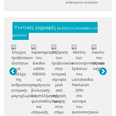
Διδακτορικών Διατριβών
.
Σχετικές εγγραφές
(με βάση τις επισκέψεις των
χρηστών)
Έλεγχος
Χαρακτηρισμός
Επίδραση
Μελέτη
Οικολογία
Ση
προβιοτικών
του
των
των
του
μη
ιδιοτήτων
Bacillus
προβιοτικών
ανοσοτροποιητικών
Octopus
κα
σε
subtilis
στην
δράσεων
vulgaris
α
στελέχη
MBI600
εντερική
του
κ
της
ως
ατροφία
Lactobacillus
κυ
ανθρώπινης
παράγοντα
μετά
Plantarum
εντερικής
βιολογικής
από
299V
αι
μικροχλωρίδας
καταπολέμησης
στέρηση
στα
φυτοπαθογόνων
τροφής
κύτταρα
και
στον
του
επαγωγής
επίμυ
ανοσοποητικού
Μ