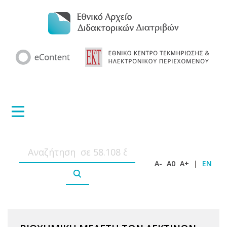
A-
A0
A+
|
EN