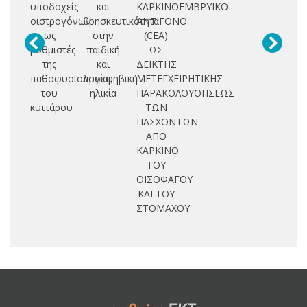
υποδοχείς
και
ΚΑΡΚΙΝΟΕΜΒΡΥΙΚΟ
οιστρογόνων
θρησκευτικότητα
ΑΝΤΙΓΟΝΟ
ως
στην
(CEA)
ρυθμιστές
παιδική
ΩΣ
της
και
ΔΕΙΚΤΗΣ
παθοφυσιολογίας
προεφηβική
ΜΕΤΕΓΧΕΙΡΗΤΙΚΗΣ
του
ηλικία
ΠΑΡΑΚΟΛΟΥΘΗΣΕΩΣ
κυττάρου
ΤΩΝ
ΠΑΣΧΟΝΤΩΝ
ΑΠΟ
ΚΑΡΚΙΝΟ
ΤΟΥ
ΟΙΣΟΦΑΓΟΥ
ΚΑΙ ΤΟΥ
ΣΤΟΜΑΧΟΥ