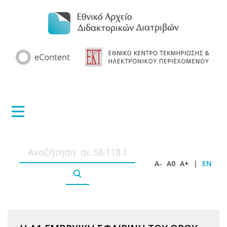
A-
A0
A+
|
EN