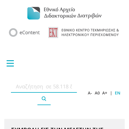
A-
A0
A+
|
EN