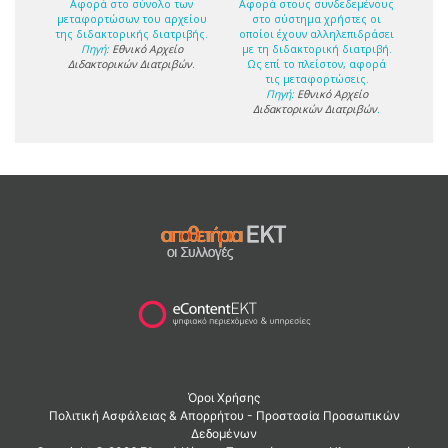
Αφορά στο σύνολο των
Αφορά στους συνδεδεμένους
μεταφορτώσων του αρχείου
στο σύστημα χρήστες οι
της διδακτορικής διατριβής.
οποίοι έχουν αλληλεπιδράσει
Πηγή:
Εθνικό Αρχείο
με τη διδακτορική διατριβή.
Διδακτορικών Διατριβών
.
Ως επί το πλείστον, αφορά
τις μεταφορτώσεις.
Πηγή:
Εθνικό Αρχείο
Διδακτορικών Διατριβών
.