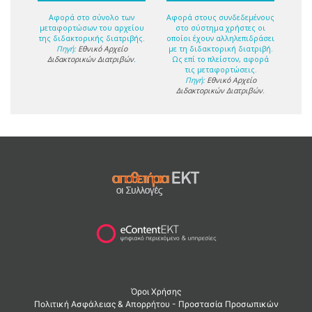
Αφορά στο σύνολο των
Αφορά στους συνδεδεμένους
μεταφορτώσων του αρχείου
στο σύστημα χρήστες οι
της διδακτορικής διατριβής.
οποίοι έχουν αλληλεπιδράσει
Πηγή:
Εθνικό Αρχείο
με τη διδακτορική διατριβή.
Διδακτορικών Διατριβών
.
Ως επί το πλείστον, αφορά
τις μεταφορτώσεις.
Πηγή:
Εθνικό Αρχείο
Διδακτορικών Διατριβών
.