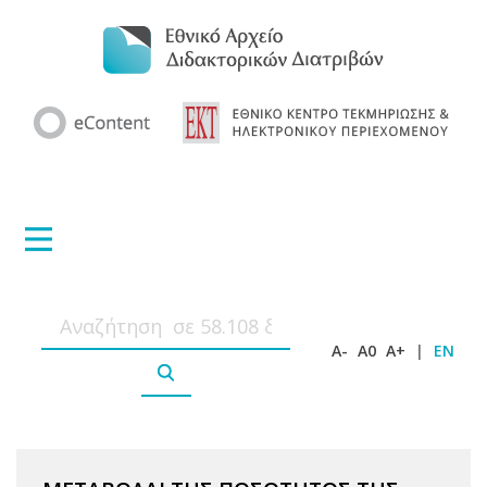
A-
A0
A+
|
EN