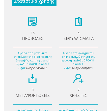
Στατιστικά χρήσης
16
6
ΠΡΟΒΟΛΕΣ
ΞΕΦΥΛΛΙΣΜΑΤΑ
Αφορά στις μοναδικές
Αφορά στο άνοιγμα του
επισκέψεις της διδακτορικής
online αναγνώστη για την
διατριβής για την χρονική
χρονική περίοδο 07/2018 -
περίοδο 07/2018 - 07/2023.
07/2023.
Πηγή:
Google Analytics
.
Πηγή:
Google Analytics
.
0
2
ΜΕΤΑΦΟΡΤΩΣΕΙΣ
ΧΡΗΣΤΕΣ
Αφορά στο σύνολο των
Αφορά στους συνδεδεμένους