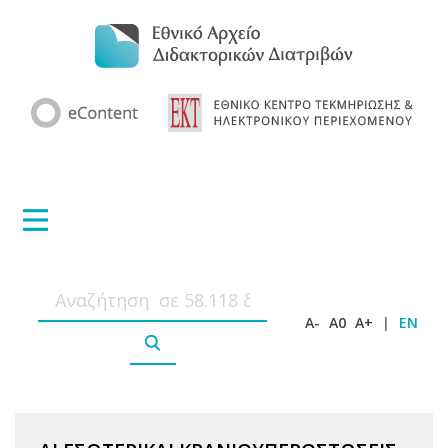
A-
A0
A+
|
EN