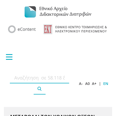
A-
A0
A+
|
EN