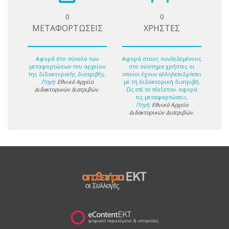
0
0
ΜΕΤΑΦΟΡΤΩΣΕΙΣ
ΧΡΗΣΤΕΣ
Αφορά στο σύνολο των
Αφορά στους συνδεδεμένους
μεταφορτώσων του αρχείου
στο σύστημα χρήστες οι
της διδακτορικής διατριβής.
οποίοι έχουν αλληλεπιδράσει
Πηγή:
Εθνικό Αρχείο
με τη διδακτορική διατριβή.
Διδακτορικών Διατριβών
.
Ως επί το πλείστον, αφορά
τις μεταφορτώσεις.
Πηγή:
Εθνικό Αρχείο
Διδακτορικών Διατριβών
.