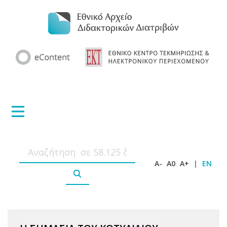
A-
A0
A+
|
EN