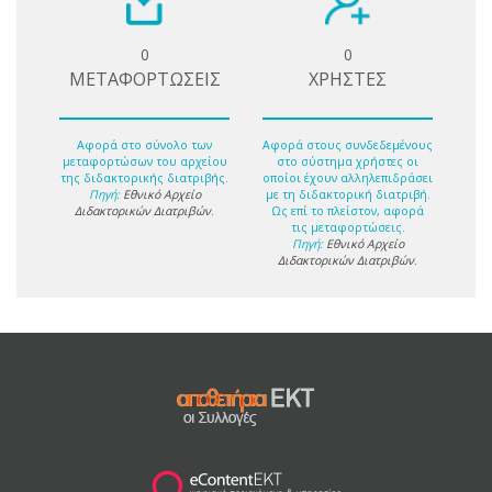
0
0
ΜΕΤΑΦΟΡΤΩΣΕΙΣ
ΧΡΗΣΤΕΣ
Αφορά στο σύνολο των
Αφορά στους συνδεδεμένους
μεταφορτώσων του αρχείου
στο σύστημα χρήστες οι
της διδακτορικής διατριβής.
οποίοι έχουν αλληλεπιδράσει
Πηγή:
Εθνικό Αρχείο
με τη διδακτορική διατριβή.
Διδακτορικών Διατριβών
.
Ως επί το πλείστον, αφορά
τις μεταφορτώσεις.
Πηγή:
Εθνικό Αρχείο
Διδακτορικών Διατριβών
.