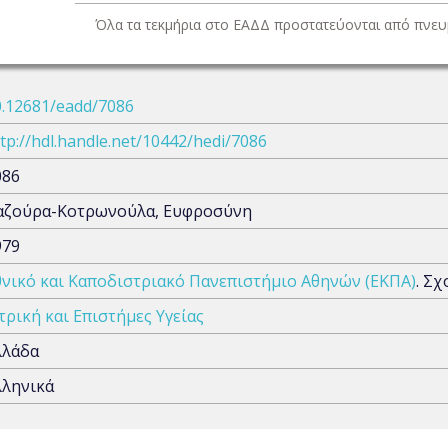
Όλα τα τεκμήρια στο ΕΑΔΔ προστατεύονται από πνευμ
0.12681/eadd/7086
tp://hdl.handle.net/10442/hedi/7086
086
αζούρα-Κοτρωνούλα, Ευφροσύνη
979
θνικό και Καποδιστριακό Πανεπιστήμιο Αθηνών (ΕΚΠΑ)
. Σ
τρική και Επιστήμες Υγείας
λλάδα
λληνικά