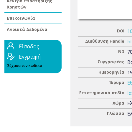
Κέντρο Υποστήριξης
Χρηστών
Επικοινωνία
Ανοικτά Δεδομένα
DOI
1
Διεύθυνση Handle
ht
Είσοδος
ND
7
Εγγραφή
Συγγραφέας
Β
Ξέχασα τον κωδικό
Ημερομηνία
1
Ίδρυμα
Ε
Επιστημονικό πεδίο
Ια
Χώρα
Ε
Γλώσσα
Ε