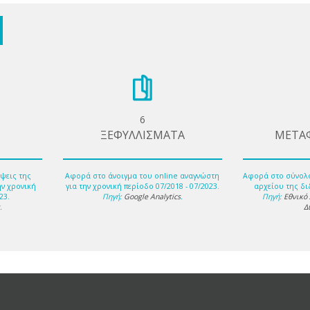
6
ΞΕΦΥΛΛΙΣΜΑΤΑ
ΜΕΤΑ
ψεις της
Αφορά στο άνοιγμα του online αναγνώστη
Αφορά στο σύνολ
ην χρονική
για την χρονική περίοδο 07/2018 - 07/2023.
αρχείου της δι
23.
Πηγή:
Google Analytics
.
Πηγή:
Εθνικό
s
.
Δ