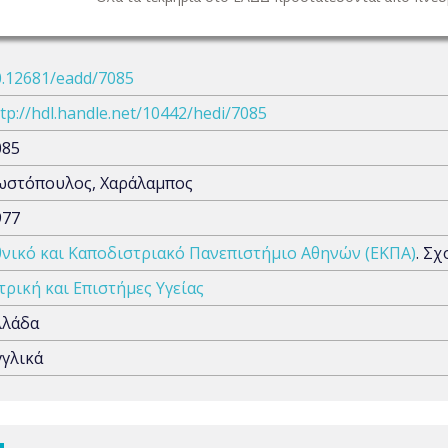
0.12681/eadd/7085
tp://hdl.handle.net/10442/hedi/7085
085
ωστόπουλος, Χαράλαμπος
977
θνικό και Καποδιστριακό Πανεπιστήμιο Αθηνών (ΕΚΠΑ)
. Σ
τρική και Επιστήμες Υγείας
λλάδα
γγλικά