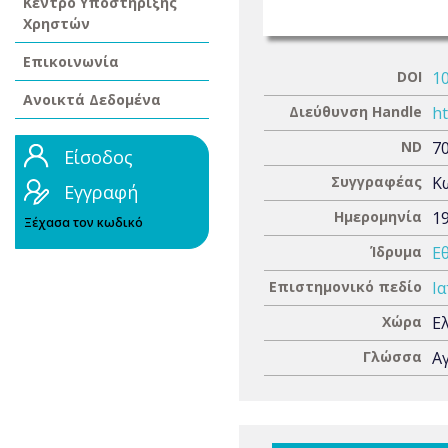
Κέντρο Υποστήριξης
Χρηστών
Επικοινωνία
DOI
1
Ανοικτά Δεδομένα
Διεύθυνση Handle
ht
ND
7
Είσοδος
Συγγραφέας
Κ
Εγγραφή
Ημερομηνία
1
Ξέχασα τον κωδικό
Ίδρυμα
Ε
Επιστημονικό πεδίο
Ια
Χώρα
Ε
Γλώσσα
Α