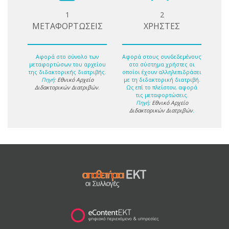
1
2
ΜΕΤΑΦΟΡΤΩΣΕΙΣ
ΧΡΗΣΤΕΣ
Αφορά στο σύνολο των
Αφορά στους συνδεδεμένους
μεταφορτώσων του αρχείου
στο σύστημα χρήστες οι
της διδακτορικής διατριβής.
οποίοι έχουν αλληλεπιδράσει
Πηγή:
Εθνικό Αρχείο
με τη διδακτορική διατριβή.
Διδακτορικών Διατριβών
.
Ως επί το πλείστον, αφορά
τις μεταφορτώσεις.
Πηγή:
Εθνικό Αρχείο
Διδακτορικών Διατριβών
.