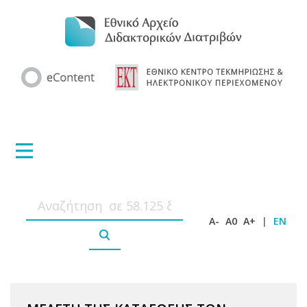
A-
A0
A+
|
EN