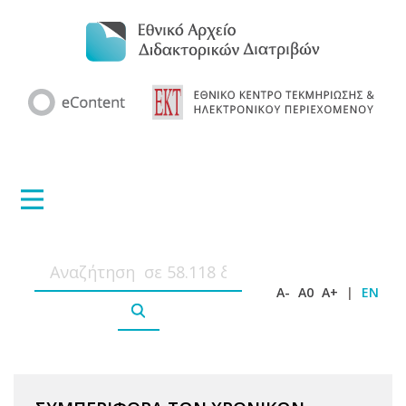
A-
A0
A+
|
EN