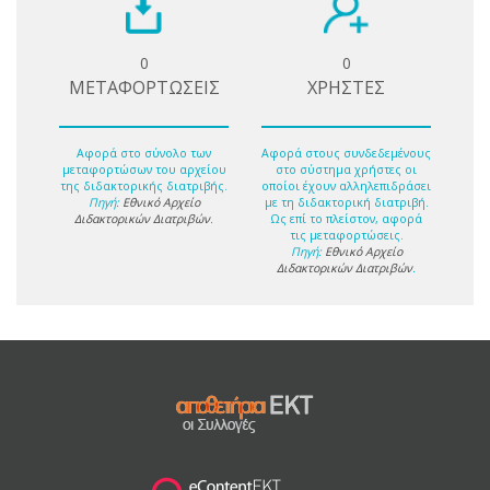
0
0
ΜΕΤΑΦΟΡΤΩΣΕΙΣ
ΧΡΗΣΤΕΣ
Αφορά στο σύνολο των
Αφορά στους συνδεδεμένους
μεταφορτώσων του αρχείου
στο σύστημα χρήστες οι
της διδακτορικής διατριβής.
οποίοι έχουν αλληλεπιδράσει
Πηγή:
Εθνικό Αρχείο
με τη διδακτορική διατριβή.
Διδακτορικών Διατριβών
.
Ως επί το πλείστον, αφορά
τις μεταφορτώσεις.
Πηγή:
Εθνικό Αρχείο
Διδακτορικών Διατριβών
.