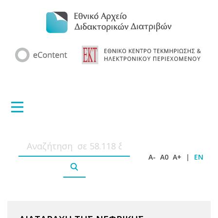
A-
A0
A+
|
EN