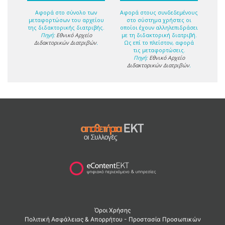
Αφορά στο σύνολο των
Αφορά στους συνδεδεμένους
μεταφορτώσων του αρχείου
στο σύστημα χρήστες οι
της διδακτορικής διατριβής.
οποίοι έχουν αλληλεπιδράσει
Πηγή:
Εθνικό Αρχείο
με τη διδακτορική διατριβή.
Διδακτορικών Διατριβών
.
Ως επί το πλείστον, αφορά
τις μεταφορτώσεις.
Πηγή:
Εθνικό Αρχείο
Διδακτορικών Διατριβών
.