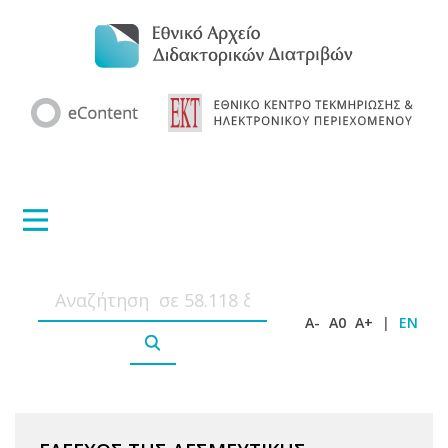
A-
A0
A+
|
EN