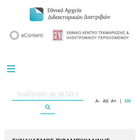
A-
A0
A+
|
EN