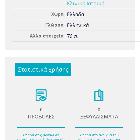
Κλινική Ιατρική
Χώρα
Ελλάδα
Γλώσσα
Ελληνικά
Άλλα στοιχεία
76 σ.
Στατιστικά χρήσης
0
0
ΠΡΟΒΟΛΕΣ
ΞΕΦΥΛΛΙΣΜΑΤΑ
Αφορά στις μοναδικές
Αφορά στο άνοιγμα του
επισκέψεις της διδακτορικής
online αναγνώστη για την