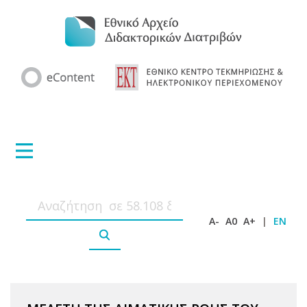
A-
A0
A+
|
EN