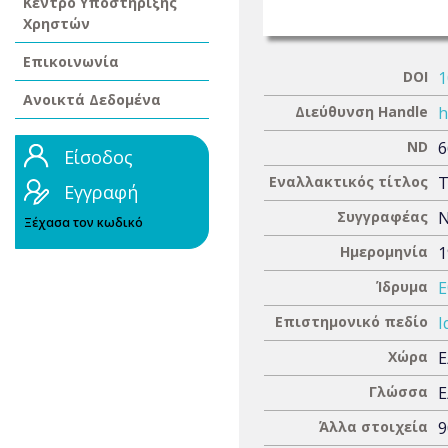
Κέντρο Υποστήριξης
Χρηστών
Επικοινωνία
DOI
1
Ανοικτά Δεδομένα
Διεύθυνση Handle
h
ND
6
Είσοδος
Εναλλακτικός τίτλος
T
Εγγραφή
Συγγραφέας
Ν
Ξέχασα τον κωδικό
Ημερομηνία
1
Ίδρυμα
Ε
Επιστημονικό πεδίο
Ι
Χώρα
Ε
Γλώσσα
Ε
Άλλα στοιχεία
9