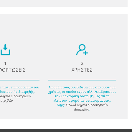
1
2
ΦΟΡΤΩΣΕΙΣ
ΧΡΗΣΤΕΣ
ο των μεταφορτώσων του
Αφορά στους συνδεδεμένους στο σύστημα
δακτορικής διατριβής.
χρήστες οι οποίοι έχουν αλληλεπιδράσει με
 Αρχείο Διδακτορικών
τη διδακτορική διατριβή. Ως επί το
ιατριβών
.
πλείστον, αφορά τις μεταφορτώσεις.
Πηγή:
Εθνικό Αρχείο Διδακτορικών
Διατριβών
.